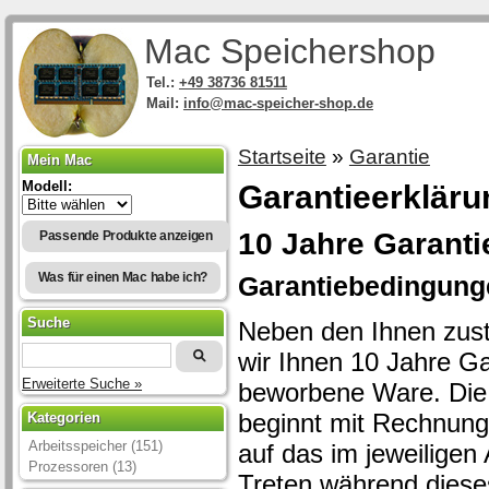
Mac Speichershop
Tel.:
+49 38736 81511
Mail:
info@mac-speicher-shop.de
Startseite
»
Garantie
Mein Mac
Modell:
Garantieerkläru
10 Jahre Garanti
Passende Produkte anzeigen
Was für einen Mac habe ich?
Garantiebedingung
Suche
Neben den Ihnen zus
wir Ihnen 10 Jahre G
Erweiterte Suche »
beworbene Ware. Die 
beginnt mit Rechnung
Kategorien
Arbeitsspeicher (151)
auf das im jeweiligen
Prozessoren (13)
Treten während dieses