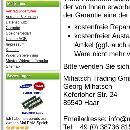
Mehr über...
der von Ihnen erwor
Vertrag widerrufen
der Garantie eine der
Versand & Zahlung
Datenschutz
kostenfreie Repar
Garantie
Speicherbedarf
kostenfreier Aust
Unsere AGB
Artikel (ggf. auch
Impressum
Kontakt
Ware nicht mehr ve
Widerrufsbelehrung
Muster-Widerrufsformular
Bitte wenden Sie sich
Sitemap
Bewertungen
Mihatsch Trading G
Georg Mihatsch
Keferloher Str. 24
85540 Haar
Emailadresse: info@
Ich habe nun bereits zum
zweiten Mal RAM Speich...
Tel: +49 (0) 38736 81