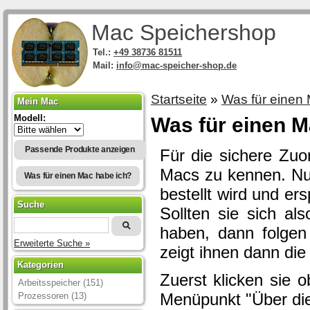
Mac Speichershop
Tel.:
+49 38736 81511
Mail:
info@mac-speicher-shop.de
Startseite
»
Was für einen
Mein Mac
Modell:
Was für einen M
Passende Produkte anzeigen
Für die sichere Zuo
Macs zu kennen. Nur 
Was für einen Mac habe ich?
bestellt wird und e
Suche
Sollten sie sich al
haben, dann folgen
Erweiterte Suche »
zeigt ihnen dann di
Kategorien
Zuerst klicken sie 
Arbeitsspeicher (151)
Prozessoren (13)
Menüpunkt "Über di