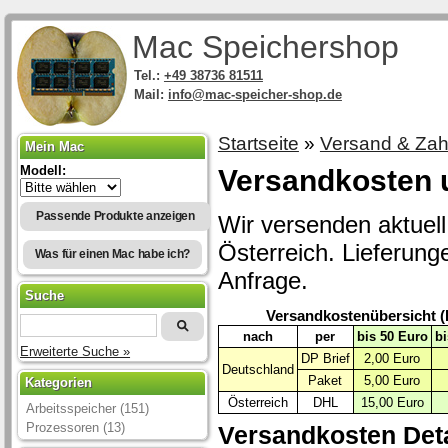
Mac Speichershop
Tel.:
+49 38736 81511
Mail:
info@mac-speicher-shop.de
Startseite
»
Versand & Zah
Mein Mac
Modell:
Versandkosten 
Passende Produkte anzeigen
Wir versenden aktuel
Österreich. Lieferung
Was für einen Mac habe ich?
Anfrage.
Suche
Versandkostenübersicht (D
nach
per
bis 50 Euro
bi
Erweiterte Suche »
DP Brief
2,00 Euro
Deutschland
Paket
5,00 Euro
Kategorien
Österreich
DHL
15,00 Euro
Arbeitsspeicher (151)
Prozessoren (13)
Versandkosten Deta