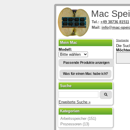
Mac Spei
Tel.:
+49 38736 81511
Mail:
info@mac-speic
Startseite
Mein Mac
Die Suc
Modell:
Möchte
Passende Produkte anzeigen
Was für einen Mac habe ich?
Suche
Erweiterte Suche »
Kategorien
Arbeitsspeicher (151)
Prozessoren (13)