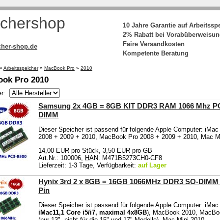
chershop
10 Jahre Garantie auf Arbeitssp
2% Rabatt bei Vorabüberweisu
Faire Versandkosten
her-shop.de
Kompetente Beratung
»
Arbeitsspeicher
»
MacBook Pro
»
2010
ok Pro 2010
ler:
Samsung 2x 4GB = 8GB KIT DDR3 RAM 1066 Mhz P
DIMM
Dieser Speicher ist passend für folgende Apple Computer: iMa
2008 + 2009 + 2010, MacBook Pro 2008 + 2009 + 2010, Mac M
14,00 EUR pro Stück, 3,50 EUR pro GB
Art.Nr.: 100006,
HAN:
M471B5273CH0-CF8
Lieferzeit: 1-3 Tage, Verfügbarkeit:
auf Lager
Hynix 3rd 2 x 8GB = 16GB 1066MHz DDR3 SO-DIMM
Pin
Dieser Speicher ist passend für folgende Apple Computer: iMac
iMac11,1 Core i5/i7, maximal 4x8GB
), MacBook 2010, MacBo
(nur 13", nicht für die 15" und 17"-Modelle), Mac Mini 2010