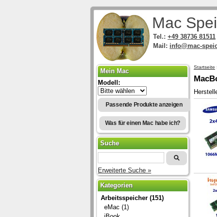
Mac Spei
Tel.:
+49 38736 81511
Mail:
info@mac-speic
Startseite
Mein Mac
MacBo
Modell:
Herstel
Passende Produkte anzeigen
Was für einen Mac habe ich?
Suche
Erweiterte Suche »
Kategorien
Arbeitsspeicher (151)
eMac (1)
iBook