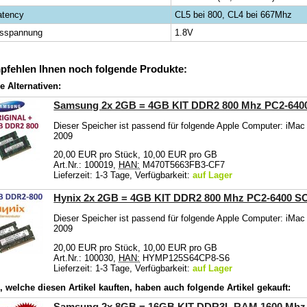
atency
CL5 bei 800, CL4 bei 667Mhz
bsspannung
1.8V
pfehlen Ihnen noch folgende Produkte:
e Alternativen:
Samsung 2x 2GB = 4GB KIT DDR2 800 Mhz PC2-64
Dieser Speicher ist passend für folgende Apple Computer: iMa
2009
20,00 EUR pro Stück, 10,00 EUR pro GB
Art.Nr.: 100019,
HAN:
M470T5663FB3-CF7
Lieferzeit: 1-3 Tage, Verfügbarkeit:
auf Lager
Hynix 2x 2GB = 4GB KIT DDR2 800 Mhz PC2-6400 
Dieser Speicher ist passend für folgende Apple Computer: iMa
2009
20,00 EUR pro Stück, 10,00 EUR pro GB
Art.Nr.: 100030,
HAN:
HYMP125S64CP8-S6
Lieferzeit: 1-3 Tage, Verfügbarkeit:
auf Lager
 welche diesen Artikel kauften, haben auch folgende Artikel gekauft:
Samsung 2x 8GB = 16GB KIT DDR3L RAM 1600 Mhz