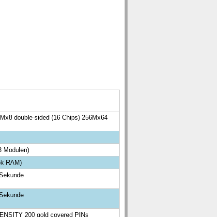
Mx8 double-sided (16 Chips) 256Mx64
8 Modulen)
ook RAM)
/Sekunde
/Sekunde
NSITY 200 gold covered PINs