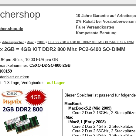
chershop
10 Jahre Garantie auf Arbeitssp
2% Rabatt bei Vorabüberweisu
Faire Versandkosten
her-shop.de
Kompetente Beratung
»
Arbeitsspeicher
»
iMac
»
2008
»
CSX 2x 2GB = 4GB KIT DDR2 800 Mhz PC2-6400 SO-DIMM
2x 2GB = 4GB KIT DDR2 800 Mhz PC2-6400 SO-DIMM
UR pro Stück, 10,00 EUR pro GB
lerartikelnummer:
CSXO-D2-SO-800-2GB
100159
atenblatt drucken
it: 1-3 Tage, Verfügbarkeit:
auf Lager
Dieser Speicher ist passend für folgend
MacBook
MacBook5,2 (Mid 2009)
Core 2 Duo 2.13GHz, 2 Steckplätze
iMac
iMac8,1 (Early 2008)
Core 2 Duo 2.4GHz, 2 Steckplätze
Core 2 Duo 2.66GHz, 2 Steckplätze
Core 2 Duo 2.8GHz, 2 Steckplätze