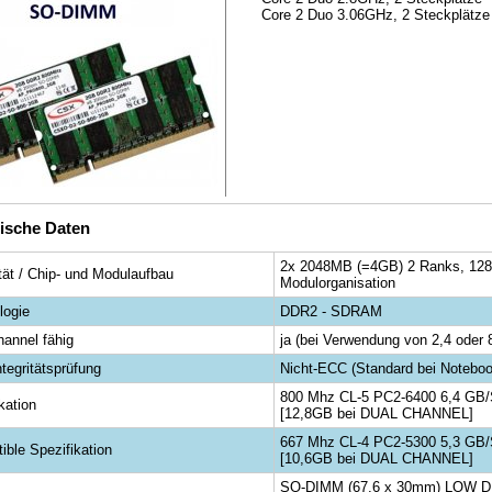
Core 2 Duo 3.06GHz, 2 Steckplätze
ische Daten
2x 2048MB (=4GB) 2 Ranks, 128
tät / Chip- und Modulaufbau
Modulorganisation
logie
DDR2 - SDRAM
hannel fähig
ja (bei Verwendung von 2,4 oder 
tegritätsprüfung
Nicht-ECC (Standard bei Noteb
800 Mhz CL-5 PC2-6400 6,4 GB
kation
[12,8GB bei DUAL CHANNEL]
667 Mhz CL-4 PC2-5300 5,3 GB
ible Spezifikation
[10,6GB bei DUAL CHANNEL]
SO-DIMM (67,6 x 30mm) LOW DE