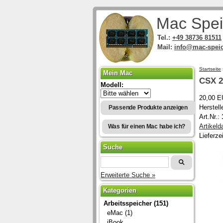
Mac Spei
Tel.:
+49 38736 81511
Mail:
info@mac-speic
Startseite
Mein Mac
CSX
Modell:
20,00 E
Herstel
Passende Produkte anzeigen
Art.Nr.:
Artikeld
Was für einen Mac habe ich?
Lieferze
Suche
Erweiterte Suche »
Kategorien
Arbeitsspeicher (151)
eMac (1)
iBook