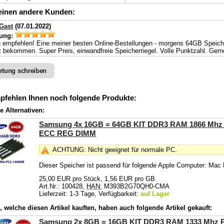
inen andere Kunden:
Gast
(07.01.2022)
ung:
 empfehlen! Eine meiner besten Online-Bestellungen - morgens 64GB Speicher
rt bekommen. Super Preis, einwandfreie Speicherriegel. Volle Punktzahl. Gerne
rtung schreiben
pfehlen Ihnen noch folgende Produkte:
e Alternativen:
Samsung 4x 16GB = 64GB KIT DDR3 RAM 1866 Mhz
ECC REG DIMM
ACHTUNG: Nicht geeignet für normale PC.
Dieser Speicher ist passend für folgende Apple Computer: Mac
25,00 EUR pro Stück, 1,56 EUR pro GB
Art.Nr.: 100428,
HAN:
M393B2G70QH0-CMA
Lieferzeit: 1-3 Tage, Verfügbarkeit:
auf Lager
 welche diesen Artikel kauften, haben auch folgende Artikel gekauft:
Samsung 2x 8GB = 16GB KIT DDR3 RAM 1333 Mhz 