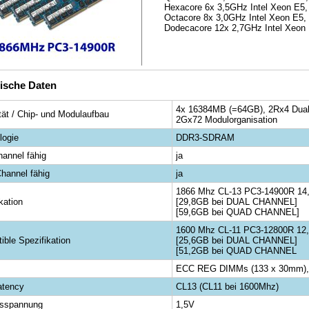
Hexacore 6x 3,5GHz Intel Xeon E5,
Octacore 8x 3,0GHz Intel Xeon E5, 
Dodecacore 12x 2,7GHz Intel Xeon 
ische Daten
4x 16384MB (=64GB), 2Rx4 Dual 
tät / Chip- und Modulaufbau
2Gx72 Modulorganisation
logie
DDR3-SDRAM
hannel fähig
ja
hannel fähig
ja
1866 Mhz CL-13 PC3-14900R 14
kation
[29,8GB bei DUAL CHANNEL]
[59,6GB bei QUAD CHANNEL]
1600 Mhz CL-11 PC3-12800R 12
ible Spezifikation
[25,6GB bei DUAL CHANNEL]
[51,2GB bei QUAD CHANNEL
ECC REG DIMMs (133 x 30mm), 2
atency
CL13 (CL11 bei 1600Mhz)
bsspannung
1,5V