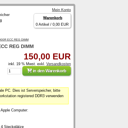
Mein Konto
eicher
Warenkorb
ng
0 Artikel / 0,00 EUR
4900R ECC REG DIMM
 ECC REG DIMM
150,00 EUR
inkl. 19 % Mwst. exkl.
Versandkosten
in den Warenkorb
e PC. Dies ist Serverspeicher, bitte
 Workstation registered DDR3 verwenden
e Apple Computer:
 4 Steckplätze