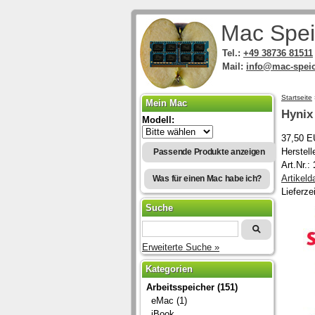
Mac Spei
Tel.:
+49 38736 81511
Mail:
info@mac-speic
Startseite
Mein Mac
Hynix
Modell:
37,50 E
Herstel
Passende Produkte anzeigen
Art.Nr.:
Artikeld
Was für einen Mac habe ich?
Lieferze
Suche
Erweiterte Suche »
Kategorien
Arbeitsspeicher (151)
eMac (1)
iBook