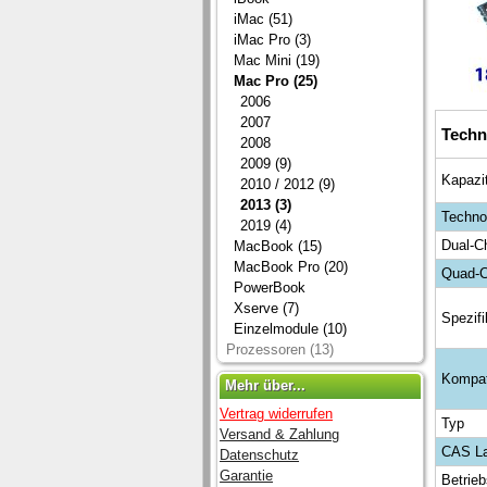
iMac (51)
iMac Pro (3)
Mac Mini (19)
Mac Pro (25)
2006
2007
Techn
2008
2009 (9)
Kapazi
2010 / 2012 (9)
2013 (3)
Techno
2019 (4)
Dual-C
MacBook (15)
MacBook Pro (20)
Quad-C
PowerBook
Xserve (7)
Spezifi
Einzelmodule (10)
Prozessoren (13)
Kompat
Mehr über...
Vertrag widerrufen
Typ
Versand & Zahlung
CAS L
Datenschutz
Garantie
Betrie