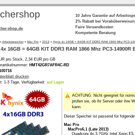
chershop
10 Jahre Garantie auf Arbeitssp
2% Rabatt bei Vorabüberweisu
Faire Versandkosten
her-shop.de
Kompetente Beratung
»
Arbeitsspeicher
»
Mac Pro
»
2013
»
Hynix 4x 16GB = 64GB KIT DDR3 RAM 1866 Mhz PC3-1
4x 16GB = 64GB KIT DDR3 RAM 1866 Mhz PC3-14900R
UR pro Stück, 2,34 EUR pro GB
lerartikelnummer:
HMT42GR7AFR4C-RD
100716
atenblatt drucken
it: 1-3 Tage, Verfügbarkeit:
auf Lager
ACHTUNG: Nicht geeignet für normal
prüfen sie, ob ihr Server oder ihre
kann.
Dieser Speicher ist passend für folgend
Mac Pro
MacPro6,1 (Late 2013)
Quadcore 4x 3,7GHz Intel Xeon E5,