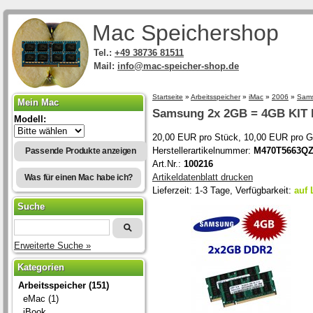
Mac Speichershop
Tel.:
+49 38736 81511
Mail:
info@mac-speicher-shop.de
Startseite
»
Arbeitsspeicher
»
iMac
»
2006
»
Sams
Mein Mac
Samsung
2x 2GB = 4GB KIT
Modell:
20,00 EUR pro Stück, 10,00 EUR pro 
Herstellerartikelnummer:
M470T5663QZ
Passende Produkte anzeigen
Art.Nr.:
100216
Artikeldatenblatt drucken
Was für einen Mac habe ich?
Lieferzeit: 1-3 Tage, Verfügbarkeit:
auf 
Suche
Erweiterte Suche »
Kategorien
Arbeitsspeicher (151)
eMac (1)
iBook