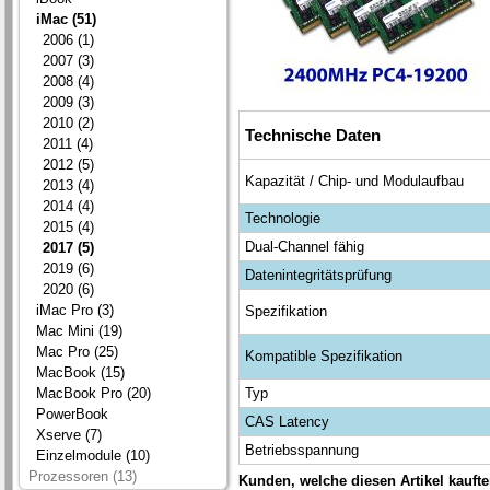
iMac (51)
2006 (1)
2007 (3)
2008 (4)
2009 (3)
2010 (2)
Technische Daten
2011 (4)
2012 (5)
Kapazität / Chip- und Modulaufbau
2013 (4)
2014 (4)
Technologie
2015 (4)
Dual-Channel fähig
2017 (5)
2019 (6)
Datenintegritätsprüfung
2020 (6)
iMac Pro (3)
Spezifikation
Mac Mini (19)
Mac Pro (25)
Kompatible Spezifikation
MacBook (15)
Typ
MacBook Pro (20)
PowerBook
CAS Latency
Xserve (7)
Betriebsspannung
Einzelmodule (10)
Prozessoren (13)
Kunden, welche diesen Artikel kaufte