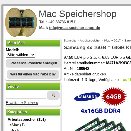
Mac Speichershop
Tel.:
+49 38736 81511
Mail:
info@mac-speicher-shop.de
Startseite
»
Arbeitsspeicher
»
iMac
»
2017
»
Sams
Mein Mac
Samsung
4x 16GB = 64GB K
Modell:
97,50 EUR pro Stück, 6,09 EUR pro G
Herstellerartikelnummer:
M471A2K43C
Passende Produkte anzeigen
Art.Nr.:
100642
Artikeldatenblatt drucken
Was für einen Mac habe ich?
Lieferzeit: 1-3 Tage, Verfügbarkeit:
auf 
Suche
Erweiterte Suche »
Kategorien
Arbeitsspeicher (151)
eMac (1)
iBook